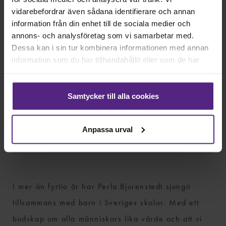
vidarebefordrar även sådana identifierare och annan
information från din enhet till de sociala medier och
annons- och analysföretag som vi samarbetar med.
Dessa kan i sin tur kombinera informationen med annan
information som du har tillhandahållit eller som de har
samlat in när du har använt deras tjänster.
Samtycker till alla cookies
Anpassa urval
PERLA BJURENSTEDT
I mer än fyrtio år har Perla Bjurenstedt sjungit
tillsammans med barn i Sveriges skolor. Med ett
budskap om alla människors lika värde och att vi