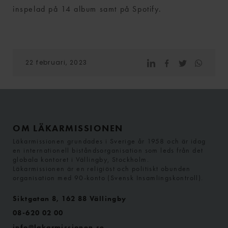
inspelad på 14 album samt på Spotify.
22 februari, 2023
OM LÄKARMISSIONEN
Läkarmissionen grundades i Sverige år 1958 och är idag
en internationell biståndsorganisation som leds från det
globala kontoret i Vällingby, Stockholm.
Läkarmissionen är en religiöst och politiskt obunden
organisation med 90-konto (Svensk Insamlingskontroll).
Siktgatan 8, 162 88 Vällingby
08-620 02 00
info@lakarmissionen.se