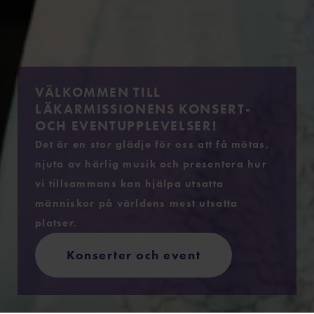
VÄLKOMMEN TILL
LÄKARMISSIONENS KONSERT-
OCH EVENTUPPLEVELSER!
Det är en stor glädje för oss att få mötas,
njuta av härlig musik och presentera hur
vi tillsammans kan hjälpa utsatta
människor på världens mest utsatta
platser.
Konserter och event